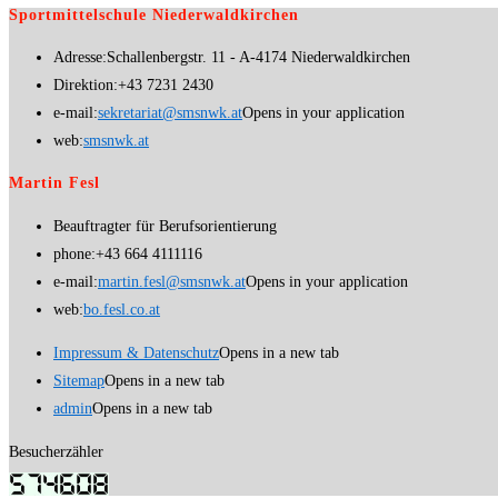
Sportmittelschule Niederwaldkirchen
Adresse:
Schallenbergstr. 11 - A-4174 Niederwaldkirchen
Direktion:
+43 7231 2430
e-mail:
sekretariat@smsnwk.at
Opens in your application
web:
smsnwk.at
Martin Fesl
Beauftragter für Berufsorientierung
phone:
+43 664 4111116
e-mail:
martin.fesl@smsnwk.at
Opens in your application
web:
bo.fesl.co.at
Impressum & Datenschutz
Opens in a new tab
Sitemap
Opens in a new tab
admin
Opens in a new tab
Besucherzähler