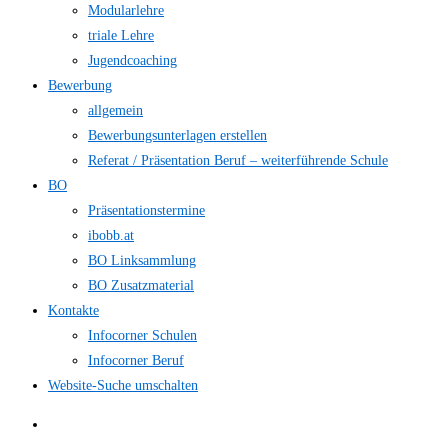
Modularlehre
triale Lehre
Jugendcoaching
Bewerbung
allgemein
Bewerbungsunterlagen erstellen
Referat / Präsentation Beruf – weiterführende Schule
BO
Präsentationstermine
ibobb.at
BO Linksammlung
BO Zusatzmaterial
Kontakte
Infocorner Schulen
Infocorner Beruf
Website-Suche umschalten