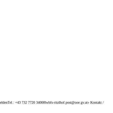
feldenTel.: +43 732 7720 34000lwbfs-ritzlhof.post@ooe.gv.at» Kontakt /