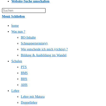
Website-Suche umschalten
Menü
Schließen
home
Was nun ?
BO-Inhalte
Schnuppertermin(e)
Wie entscheide ich mich (richtig) ?
Bildung & Ausbildung im Wandel
Schulen
PTS
BMS
BHS
AHS
Lehre
Lehre mit Matura
Doppellehre