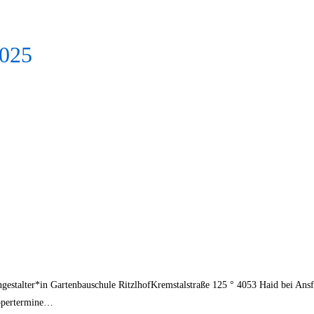
2025
ngestalter*in Gartenbauschule RitzlhofKremstalstraße 125 ° 4053 Haid bei Ans
uppertermine…