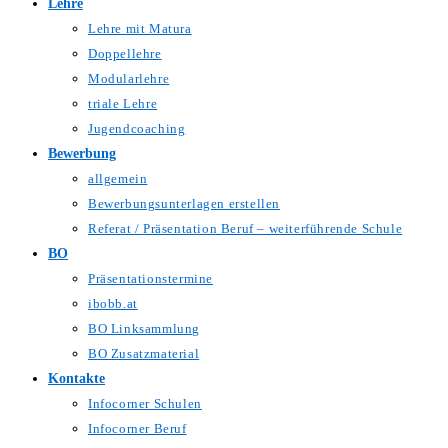
Lehre
Lehre mit Matura
Doppellehre
Modularlehre
triale Lehre
Jugendcoaching
Bewerbung
allgemein
Bewerbungsunterlagen erstellen
Referat / Präsentation Beruf – weiterführende Schule
BO
Präsentationstermine
ibobb.at
BO Linksammlung
BO Zusatzmaterial
Kontakte
Infocorner Schulen
Infocorner Beruf