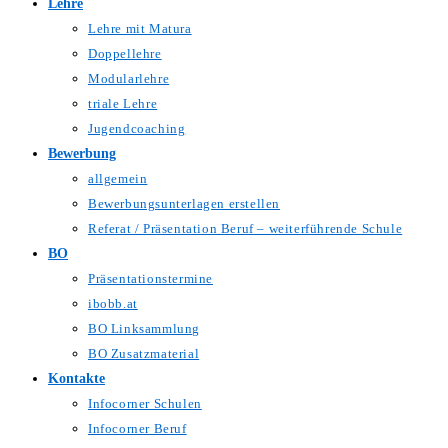
Lehre
Lehre mit Matura
Doppellehre
Modularlehre
triale Lehre
Jugendcoaching
Bewerbung
allgemein
Bewerbungsunterlagen erstellen
Referat / Präsentation Beruf – weiterführende Schule
BO
Präsentationstermine
ibobb.at
BO Linksammlung
BO Zusatzmaterial
Kontakte
Infocorner Schulen
Infocorner Beruf