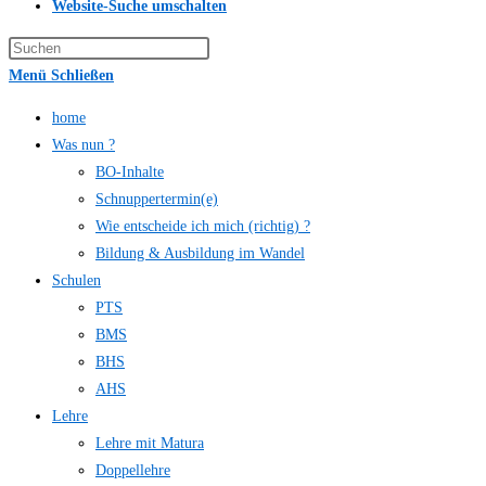
Website-Suche umschalten
Menü
Schließen
home
Was nun ?
BO-Inhalte
Schnuppertermin(e)
Wie entscheide ich mich (richtig) ?
Bildung & Ausbildung im Wandel
Schulen
PTS
BMS
BHS
AHS
Lehre
Lehre mit Matura
Doppellehre