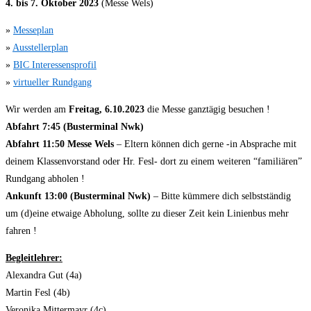
4. bis 7. Oktober 2023
(Messe Wels)
»
Messeplan
»
Ausstellerplan
»
BIC Interessensprofil
»
virtueller Rundgang
Wir werden am
Freitag, 6.10.2023
die Messe ganztägig besuchen !
Abfahrt 7:45 (Busterminal Nwk)
Abfahrt 11:50 Messe Wels
– Eltern können dich gerne -in Absprache mit
deinem Klassenvorstand oder Hr. Fesl- dort zu einem weiteren “familiären”
Rundgang abholen !
Ankunft 13:00 (Busterminal Nwk)
– Bitte kümmere dich selbstständig
um (d)eine etwaige Abholung, sollte zu dieser Zeit kein Linienbus mehr
fahren !
Begleitlehrer:
Alexandra Gut (4a)
Martin Fesl (4b)
Veronika Mittermayr (4c)