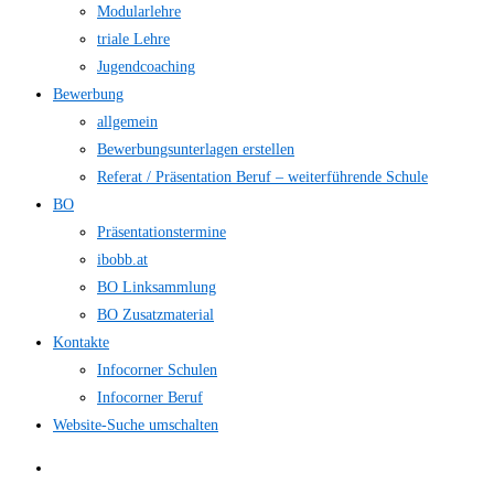
Modularlehre
triale Lehre
Jugendcoaching
Bewerbung
allgemein
Bewerbungsunterlagen erstellen
Referat / Präsentation Beruf – weiterführende Schule
BO
Präsentationstermine
ibobb.at
BO Linksammlung
BO Zusatzmaterial
Kontakte
Infocorner Schulen
Infocorner Beruf
Website-Suche umschalten