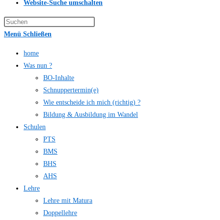
Website-Suche umschalten
Menü
Schließen
home
Was nun ?
BO-Inhalte
Schnuppertermin(e)
Wie entscheide ich mich (richtig) ?
Bildung & Ausbildung im Wandel
Schulen
PTS
BMS
BHS
AHS
Lehre
Lehre mit Matura
Doppellehre