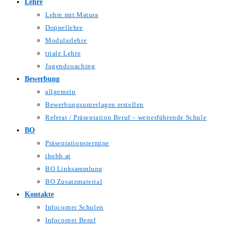
Lehre
Lehre mit Matura
Doppellehre
Modularlehre
triale Lehre
Jugendcoaching
Bewerbung
allgemein
Bewerbungsunterlagen erstellen
Referat / Präsentation Beruf – weiterführende Schule
BO
Präsentationstermine
ibobb.at
BO Linksammlung
BO Zusatzmaterial
Kontakte
Infocorner Schulen
Infocorner Beruf