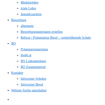
Modularlehre
triale Lehre
Jugendcoaching
Bewerbung
allgemein
Bewerbungsunterlagen erstellen
Referat / Präsentation Beruf – weiterführende Schule
BO
Präsentationstermine
ibobb.at
BO Linksammlung
BO Zusatzmaterial
Kontakte
Infocorner Schulen
Infocorner Beruf
Website-Suche umschalten