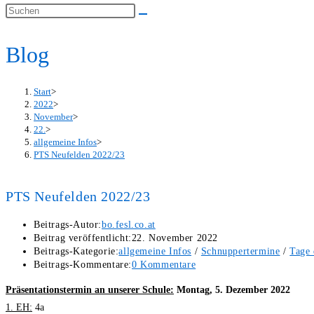
Blog
Start
>
2022
>
November
>
22.
>
allgemeine Infos
>
PTS Neufelden 2022/23
PTS Neufelden 2022/23
Beitrags-Autor:
bo.fesl.co.at
Beitrag veröffentlicht:
22. November 2022
Beitrags-Kategorie:
allgemeine Infos
/
Schnuppertermine
/
Tage 
Beitrags-Kommentare:
0 Kommentare
Präsentationstermin an unserer Schule:
Montag, 5. Dezember 2022
1. EH:
4a