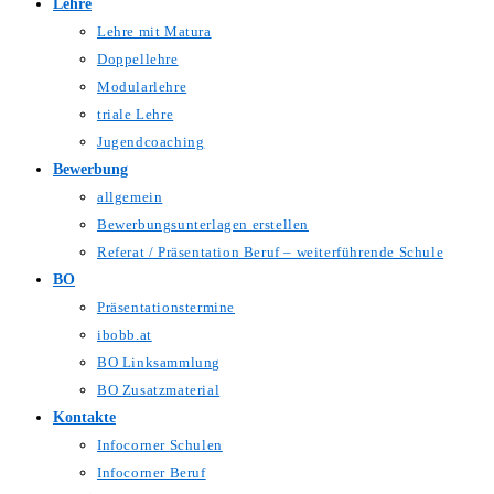
Lehre
Lehre mit Matura
Doppellehre
Modularlehre
triale Lehre
Jugendcoaching
Bewerbung
allgemein
Bewerbungsunterlagen erstellen
Referat / Präsentation Beruf – weiterführende Schule
BO
Präsentationstermine
ibobb.at
BO Linksammlung
BO Zusatzmaterial
Kontakte
Infocorner Schulen
Infocorner Beruf