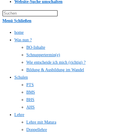
Website-Suche umschalten
Menü
Schließen
home
Was nun ?
BO-Inhalte
Schnuppertermin(e)
Wie entscheide ich mich (richtig) ?
Bildung & Ausbildung im Wandel
Schulen
PTS
BMS
BHS
AHS
Lehre
Lehre mit Matura
Doppellehre