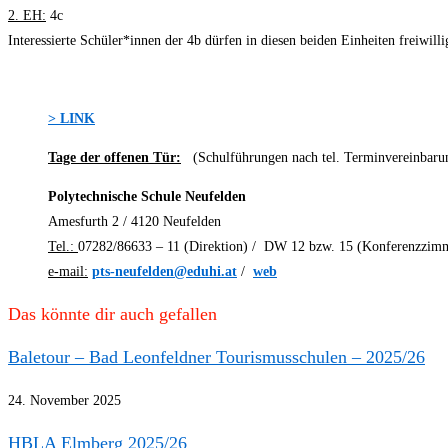
2. EH:
4c
Interessierte Schüler*innen der 4b dürfen in diesen beiden Einheiten freiwill
> LINK
Tage der offenen Tür:
(Schulführungen nach tel. Terminvereinbaru
Polytechnische Schule Neufelden
Amesfurth 2 /
4120 Neufelden
Tel.:
07282/86633 –
11 (Direktion) /
DW 12 bzw. 15 (Konferenzzim
e-mail:
pts-neufelden@eduhi.at
/
web
Das könnte dir auch gefallen
Baletour – Bad Leonfeldner Tourismusschulen – 2025/26
24. November 2025
HBLA Elmberg 2025/26