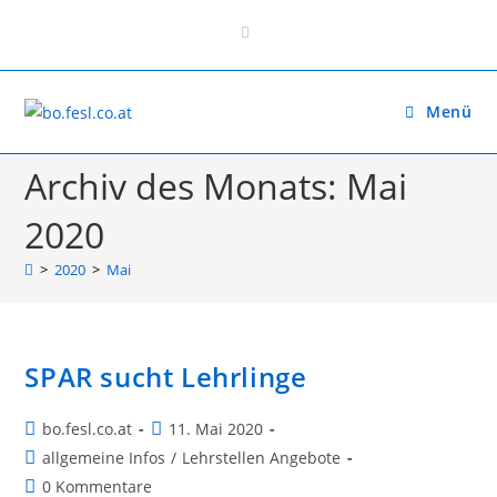
Zum
Inhalt
springen
Menü
Archiv des Monats: Mai
2020
>
2020
>
Mai
SPAR sucht Lehrlinge
Beitrags-
Beitrag
bo.fesl.co.at
11. Mai 2020
Autor:
veröffentlicht:
Beitrags-
allgemeine Infos
/
Lehrstellen Angebote
Kategorie:
Beitrags-
0 Kommentare