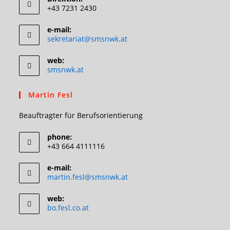
+43 7231 2430
e-mail:
Opens
sekretariat@smsnwk.at
in
your
web:
application
smsnwk.at
Martin Fesl
Beauftragter für Berufsorientierung
phone:
+43 664 4111116
e-mail:
Opens
martin.fesl@smsnwk.at
in
your
web:
application
bo.fesl.co.at