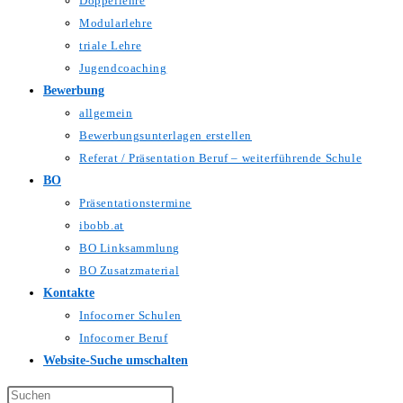
Doppellehre
Modularlehre
triale Lehre
Jugendcoaching
Bewerbung
allgemein
Bewerbungsunterlagen erstellen
Referat / Präsentation Beruf – weiterführende Schule
BO
Präsentationstermine
ibobb.at
BO Linksammlung
BO Zusatzmaterial
Kontakte
Infocorner Schulen
Infocorner Beruf
Website-Suche umschalten