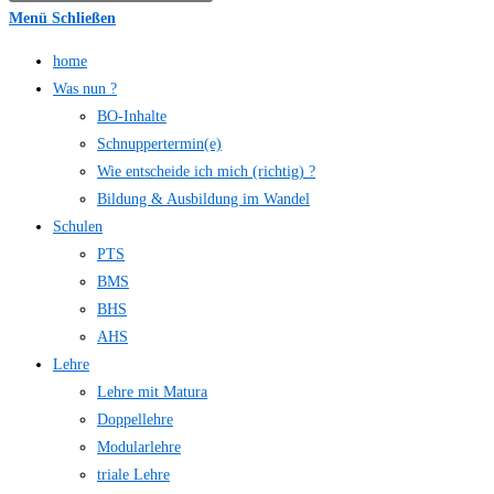
Menü
Schließen
home
Was nun ?
BO-Inhalte
Schnuppertermin(e)
Wie entscheide ich mich (richtig) ?
Bildung & Ausbildung im Wandel
Schulen
PTS
BMS
BHS
AHS
Lehre
Lehre mit Matura
Doppellehre
Modularlehre
triale Lehre